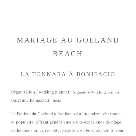
JULIEN SORIA
MARIAGE AU GOELAND
HOME
BEACH
INFOS
LA TONNARA À BONIFACIO
PORTFOLIO
Organisation / wedding planner :
SignatureWeddingplanner
BLOG
(Angélina Ramazzotti)
Insta
La Paillote du Goeland à Bonifacio est un endroit charmant
CONTACT
et populaire, offrant généralement une expérience de plage
authentique en Corse. Située souvent en bord de mer. Si vous