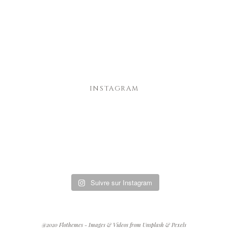
JULIEN SORIA
HOME
INSTAGRAM
INFOS
PORTFOLIO
BLOG
Suivre sur Instagram
CONTACT
@2020 Flothemes - Images & Videos from Unsplash & Pexels